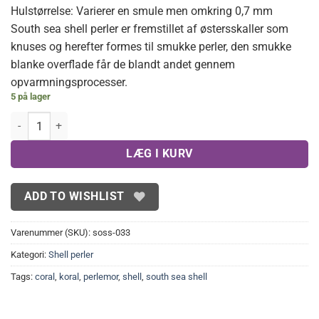
Hulstørrelse: Varierer en smule men omkring 0,7 mm
South sea shell perler er fremstillet af østersskaller som
knuses og herefter formes til smukke perler, den smukke
blanke overflade får de blandt andet gennem
opvarmningsprocesser.
5 på lager
Koralfarvede South sea shell perler 12 mm antal
LÆG I KURV
ADD TO WISHLIST
Varenummer (SKU):
soss-033
Kategori:
Shell perler
Tags:
coral
,
koral
,
perlemor
,
shell
,
south sea shell