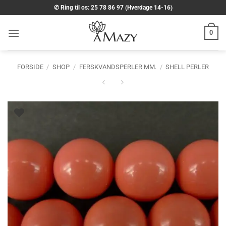
Fortsæt
✆ Ring til os: 25 78 86 97 (Hverdage 14-16)
til
indhold
0
FORSIDE
/
SHOP
/
FERSKVANDSPERLER MM.
/
SHELL PERLER