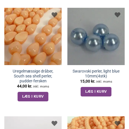
Uregelmæssige dråber,
Swarovski perler, light blue
South sea shell perler,
10mm(4stk)
pudder-fersken
15,00
kr.
inkl. moms
44,00
kr.
inkl. moms
LÆG I KURV
LÆG I KURV