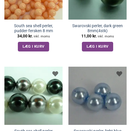
South sea shell perler,
Swarovski perler, dark green
pudder-fersken 8 mm
8mm(4stk)
34,00
kr.
11,00
kr.
inkl. moms
inkl. moms
LÆG I KURV
LÆG I KURV
South sea shell perler
Swarovski perler, light blue