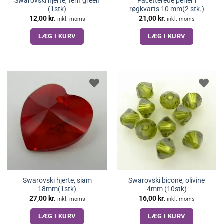
Swarovski hjerte, fern green
Facetterede perler i
(1stk)
røgkvarts 10 mm(2 stk.)
12,00
kr.
21,00
kr.
inkl. moms
inkl. moms
LÆG I KURV
LÆG I KURV
Swarovski hjerte, siam
Swarovski bicone, olivine
18mm(1stk)
4mm (10stk)
27,00
kr.
16,00
kr.
inkl. moms
inkl. moms
LÆG I KURV
LÆG I KURV