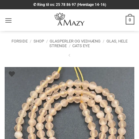
Fortsæt
✆ Ring til os: 25 78 86 97 (Hverdage 14-16)
til
indhold
0
FORSIDE
/
SHOP
/
GLASPERLER OG VEDHÆNG
/
GLAS, HELE
STRENGE
/
CATS EYE