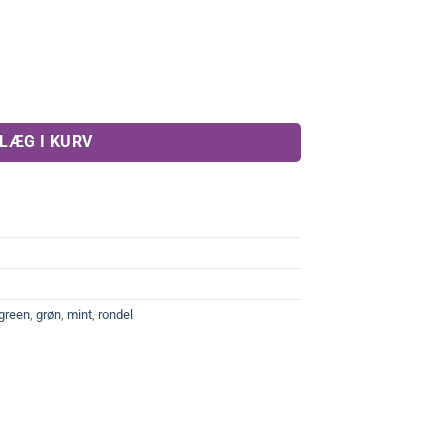
eller antal
LÆG I KURV
green
,
grøn
,
mint
,
rondel