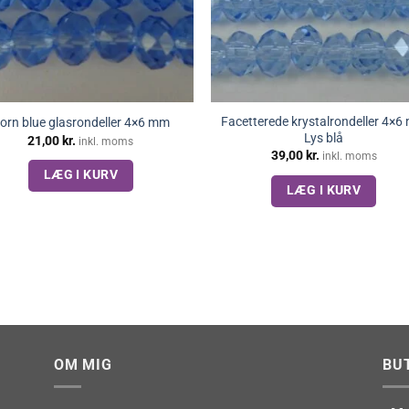
Facetterede krystalrondeller 4×
orn blue glasrondeller 4×6 mm
Lys blå
21,00
kr.
inkl. moms
39,00
kr.
inkl. moms
LÆG I KURV
LÆG I KURV
OM MIG
BU