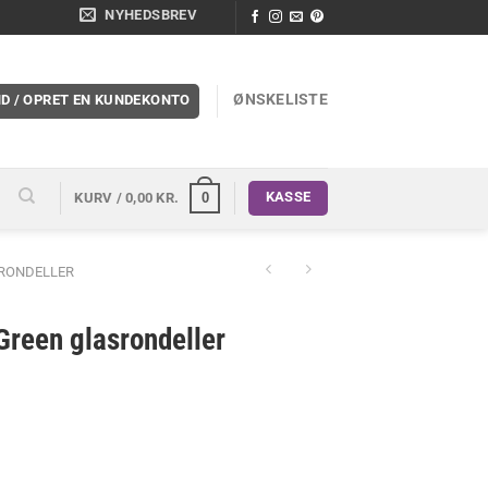
NYHEDSBREV
ØNSKELISTE
ND / OPRET EN KUNDEKONTO
KASSE
0
KURV /
0,00
KR.
 RONDELLER
reen glasrondeller