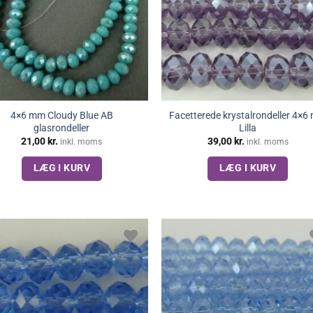
4×6 mm Cloudy Blue AB
Facetterede krystalrondeller 4×
glasrondeller
Lilla
21,00
kr.
39,00
kr.
inkl. moms
inkl. moms
LÆG I KURV
LÆG I KURV