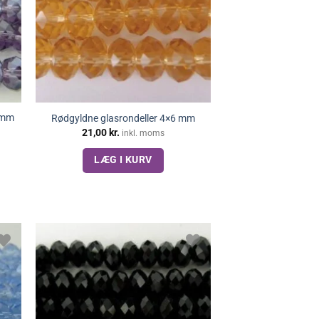
6 mm
Rødgyldne glasrondeller 4×6 mm
21,00
kr.
inkl. moms
LÆG I KURV