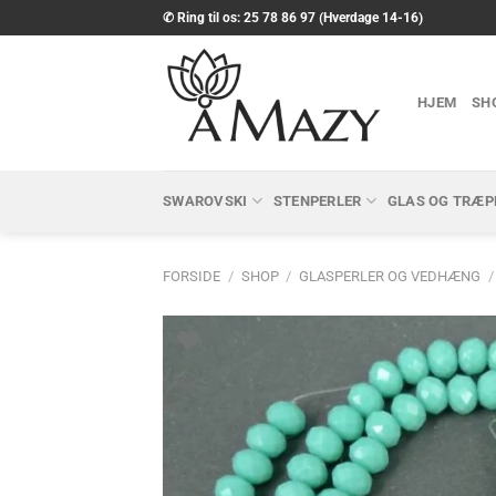
Fortsæt
✆ Ring til os: 25 78 86 97 (Hverdage 14-16)
til
indhold
HJEM
SH
SWAROVSKI
STENPERLER
GLAS OG TRÆP
FORSIDE
/
SHOP
/
GLASPERLER OG VEDHÆNG
/