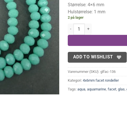
Størrelse: 4×6 mm
Hulstørrelse: 1 mm
2 på lager
4x6 mm Dark Mint Green glasrond
ADD TO WISHLIST
Varenummer (SKU):
glfac-136
Kategori:
4x6mm facet rondeller
Tags:
aqua
,
aquamarine
,
facet
,
glas
,