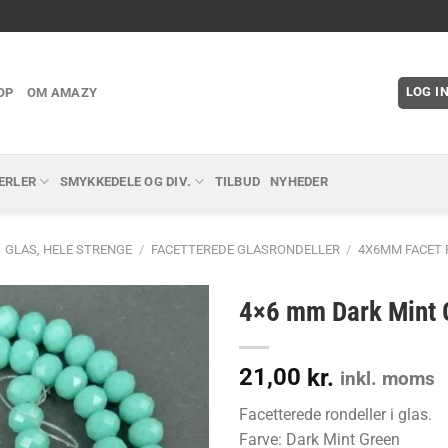
LOG I
OP
OM AMAZY
ERLER
SMYKKEDELE OG DIV.
TILBUD
NYHEDER
GLAS, HELE STRENGE
/
FACETTEREDE GLASRONDELLER
/
4X6MM FACET
4×6 mm Dark Mint G
21,00
kr.
inkl. moms
Facetterede rondeller i glas.
Farve: Dark Mint Green