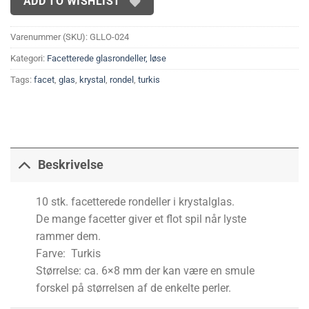
ADD TO WISHLIST
Varenummer (SKU):
GLLO-024
Kategori:
Facetterede glasrondeller, løse
Tags:
facet
,
glas
,
krystal
,
rondel
,
turkis
Beskrivelse
10 stk. facetterede rondeller i krystalglas.
De mange facetter giver et flot spil når lyste
rammer dem.
Farve: Turkis
Størrelse: ca. 6×8 mm der kan være en smule
forskel på størrelsen af de enkelte perler.