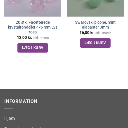
20 stk. Facetterede
Swarovski bicone, mint
krystalrondeller 4×6 mm Lys
alabaster 3mm
rosa
16,00
kr.
inkl. moms
12,00
kr.
inkl. moms
LÆG I KURV
LÆG I KURV
INFORMATION
Hjem