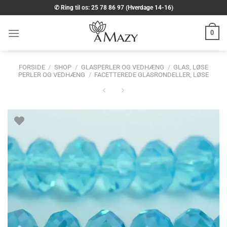
Fortsæt
✆ Ring til os: 25 78 86 97 (Hverdage 14-16)
til
indhold
0
FORSIDE
/
SHOP
/
GLASPERLER OG VEDHÆNG
/
GLAS, LØSE
PERLER OG VEDHÆNG
/
FACETTEREDE GLASRONDELLER, LØSE