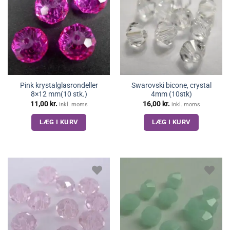
Pink krystalglasrondeller
Swarovski bicone, crystal
8×12 mm(10 stk.)
4mm (10stk)
11,00
kr.
16,00
kr.
inkl. moms
inkl. moms
LÆG I KURV
LÆG I KURV