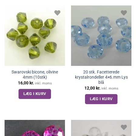
Swarovski bicone, olivine
20 stk. Facetterede
4mm (10stk)
krystalrondeller 4×6.mm Lys
blå
16,00
kr.
inkl. moms
12,00
kr.
inkl. moms
LÆG I KURV
LÆG I KURV