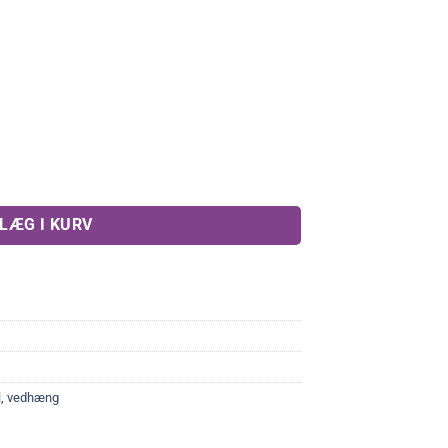
 antal
LÆG I KURV
l
,
vedhæng