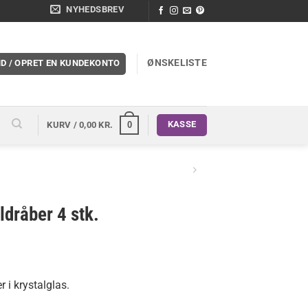
NYHEDSBREV
ØNSKELISTE
ND / OPRET EN KUNDEKONTO
KASSE
0
KURV /
0,00
KR.
ldråber 4 stk.
r i krystalglas.