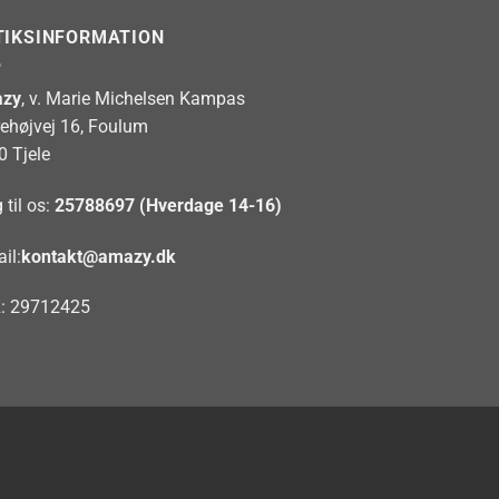
TIKSINFORMATION
zy
, v. Marie Michelsen Kampas
rehøjvej 16, Foulum
0 Tjele
 til os:
25788697 (Hverdage 14-16)
il:
kontakt@amazy.dk
: 29712425
ron