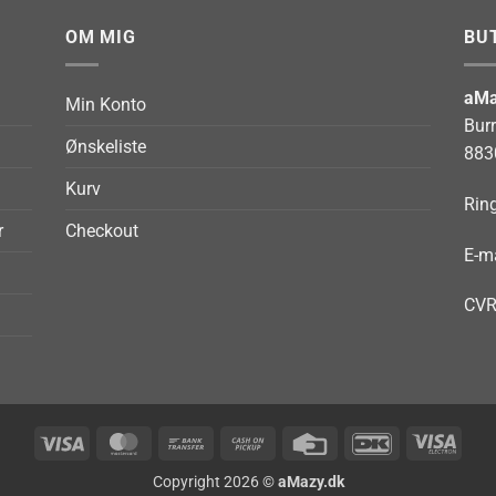
OM MIG
BU
aMa
Min Konto
Bur
Ønskeliste
883
Kurv
Ring
r
Checkout
E-ma
CVR
Visa
MasterCard
Bank
Cash
Credit
DanKort
Visa
Transfer
on
Card
Elect
Copyright 2026 ©
aMazy.dk
Pickup