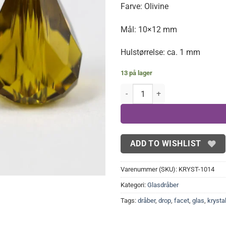
Farve: Olivine
Mål: 10×12 mm
Hulstørrelse: ca. 1 mm
13 på lager
Olivine facet krystaldråber 4 stk.
ADD TO WISHLIST
Varenummer (SKU):
KRYST-1014
Kategori:
Glasdråber
Tags:
dråber
,
drop
,
facet
,
glas
,
krysta