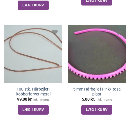
LÆG I KURV
pris
pris
LÆG I KURV
var:
er:
9,00 kr..
5,00 kr..
100 stk. Hårbøjler i
5 mm Hårbøjle i Pink/Rosa
kobberfarvet metal
plast
99,00
kr.
5,00
kr.
inkl. moms
inkl. moms
LÆG I KURV
LÆG I KURV