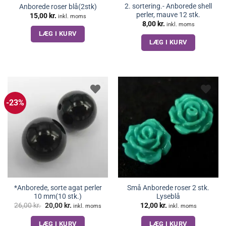
2. sortering.- Anborede shell
Anborede roser blå(2stk)
perler, mauve 12 stk.
15,00
kr.
inkl. moms
8,00
kr.
inkl. moms
LÆG I KURV
LÆG I KURV
-23%
*Anborede, sorte agat perler
Små Anborede roser 2 stk.
10 mm(10 stk.)
Lyseblå
Den
Den
26,00
kr.
20,00
kr.
12,00
kr.
inkl. moms
inkl. moms
oprindelige
aktuelle
pris
pris
LÆG I KURV
LÆG I KURV
var:
er: