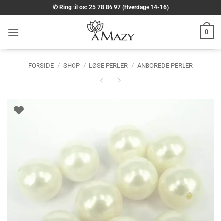
Fortsæt
✆ Ring til os: 25 78 86 97 (Hverdage 14-16)
til
indhold
0
FORSIDE
/
SHOP
/
LØSE PERLER
/
ANBOREDE PERLER