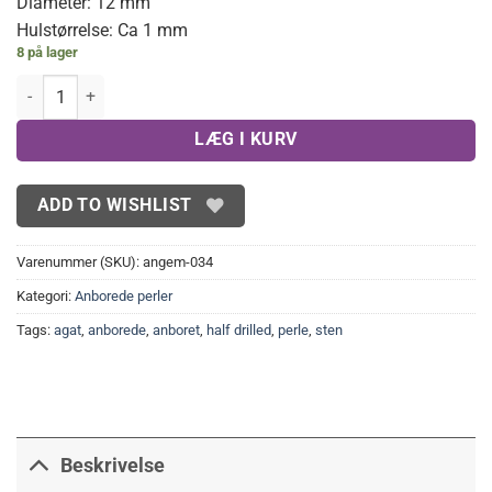
Diameter: 12 mm
Hulstørrelse: Ca 1 mm
8 på lager
10 stk. Anborede, Hvide shell perler 12mm antal
LÆG I KURV
ADD TO WISHLIST
Varenummer (SKU):
angem-034
Kategori:
Anborede perler
Tags:
agat
,
anborede
,
anboret
,
half drilled
,
perle
,
sten
Beskrivelse