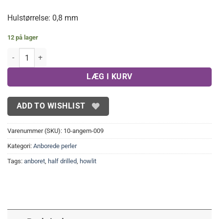
Hulstørrelse: 0,8 mm
12 på lager
Anboret howlit 6 mm(10 stk.) antal
LÆG I KURV
ADD TO WISHLIST
Varenummer (SKU):
10-angem-009
Kategori:
Anborede perler
Tags:
anboret
,
half drilled
,
howlit