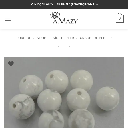
Fortsæt
✆ Ring til os: 25 78 86 97 (Hverdage 14-16)
til
indhold
0
FORSIDE
/
SHOP
/
LØSE PERLER
/
ANBOREDE PERLER