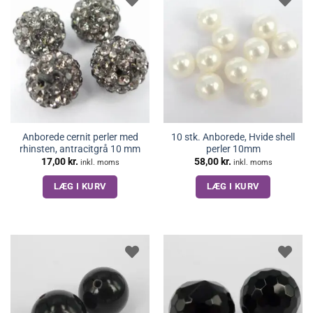
Anborede cernit perler med
10 stk. Anborede, Hvide shell
rhinsten, antracitgrå 10 mm
perler 10mm
17,00
kr.
58,00
kr.
inkl. moms
inkl. moms
LÆG I KURV
LÆG I KURV