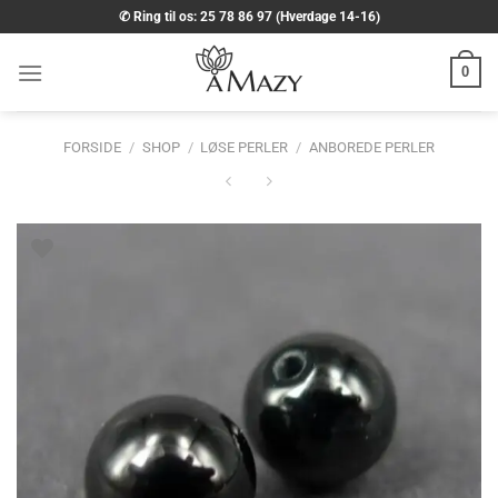
Fortsæt
✆ Ring til os: 25 78 86 97 (Hverdage 14-16)
til
indhold
0
FORSIDE
/
SHOP
/
LØSE PERLER
/
ANBOREDE PERLER