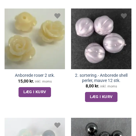
2. sortering.- Anborede shell
Anborede roser 2 stk.
perler, mauve 12 stk.
15,00
kr.
inkl. moms
8,00
kr.
inkl. moms
LÆG I KURV
LÆG I KURV