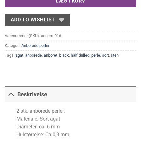
LÆG I KURV
ADD TO WISHLIST
Varenummer (SKU):
angem-016
Kategori:
Anborede perler
Tags:
agat
,
anborede
,
anboret
,
black
,
half drilled
,
perle
,
sort
,
sten
Beskrivelse
2 stk. anborede perler.
Materiale: Sort agat
Diameter: ca. 6 mm
Hulstørrelse: Ca 0,8 mm