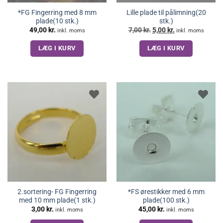
*FG Fingerring med 8 mm
Lille plade til pålimning(20
plade(10 stk.)
stk.)
Den
Den
49,00
kr.
7,00
kr.
5,00
kr.
inkl. moms
inkl. moms
oprindelige
aktuelle
pris
pris
LÆG I KURV
LÆG I KURV
var:
er:
7,00 kr..
5,00 kr..
2.sortering- FG Fingerring
*FS ørestikker med 6 mm
med 10 mm plade(1 stk.)
plade(100 stk.)
3,00
kr.
45,00
kr.
inkl. moms
inkl. moms