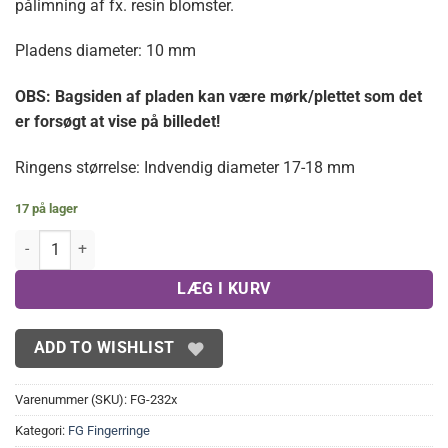
pålimning af fx. resin blomster.
Pladens diameter: 10 mm
OBS: Bagsiden af pladen kan være mørk/plettet som det
er forsøgt at vise på billedet!
Ringens størrelse: Indvendig diameter 17-18 mm
17 på lager
*2.sortering- FG Fingerringe med 10 mm plade(10 stk.) antal
LÆG I KURV
ADD TO WISHLIST
Varenummer (SKU):
FG-232x
Kategori:
FG Fingerringe