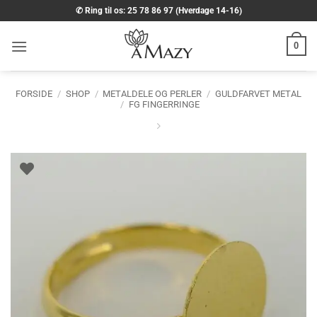
Fortsæt
✆ Ring til os: 25 78 86 97 (Hverdage 14-16)
til
indhold
0
FORSIDE
/
SHOP
/
METALDELE OG PERLER
/
GULDFARVET METAL
/
FG FINGERRINGE