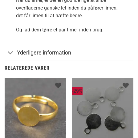
Når du limer, er det en god ide lige at slibe
overfladerne ganske let inden du påfører limen,
det får limen til at hæfte bedre.
Og lad dem tørre et par timer inden brug.
Yderligere information
RELATEREDE VARER
-29%