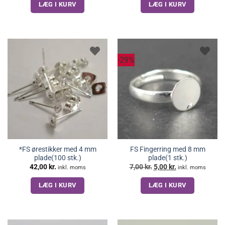
LÆG I KURV
LÆG I KURV
-29%
*FS ørestikker med 4 mm
FS Fingerring med 8 mm
plade(100 stk.)
plade(1 stk.)
Den
Den
42,00
kr.
7,00
kr.
5,00
kr.
inkl. moms
inkl. moms
oprindelige
aktuelle
pris
pris
LÆG I KURV
LÆG I KURV
var:
er:
7,00 kr..
5,00 kr..