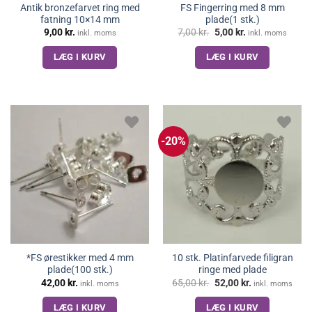
Antik bronzefarvet ring med
FS Fingerring med 8 mm
fatning 10×14 mm
plade(1 stk.)
Den
Den
9,00
kr.
7,00
kr.
5,00
kr.
inkl. moms
inkl. moms
oprindelige
aktuelle
pris
pris
LÆG I KURV
LÆG I KURV
var:
er:
7,00 kr..
5,00 kr..
-20%
*FS ørestikker med 4 mm
10 stk. Platinfarvede filigran
plade(100 stk.)
ringe med plade
Den
Den
42,00
kr.
65,00
kr.
52,00
kr.
inkl. moms
inkl. moms
oprindelige
aktuelle
pris
pris
LÆG I KURV
LÆG I KURV
var:
er: