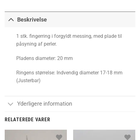
Beskrivelse
1 stk. fingerring i forgyldt messing, med plade til
påsyning af perler.
Pladens diameter: 20 mm
Ringens størrelse: Indvendig diameter 17-18 mm
(Justerbar)
Yderligere information
RELATEREDE VARER