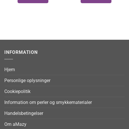
65,00 kr..
52,00 kr..
INFORMATION
Hjem
Personlige oplysninger
Cookiepolitik
Information om perler og smykkematerialer
Handelsbetingelser
Om aMazy