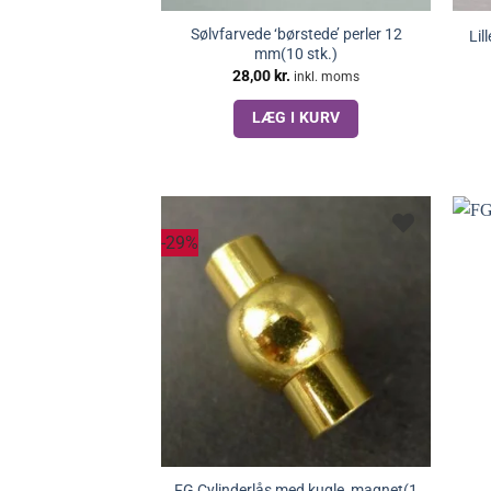
Sølvfarvede ‘børstede’ perler 12
Lil
mm(10 stk.)
28,00
kr.
inkl. moms
LÆG I KURV
-29%
FG Cylinderlås med kugle, magnet(1