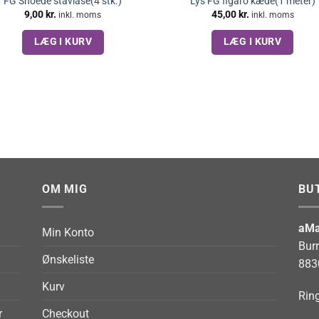
FG Snoede stavlåse(4 stk.)
Lys FG figaro kæde(1 meter)
9,00
kr.
45,00
kr.
inkl. moms
inkl. moms
LÆG I KURV
LÆG I KURV
OM MIG
BU
aMa
Min Konto
Bur
Ønskeliste
883
Kurv
Ring
r
Checkout