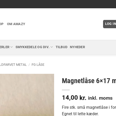
LOG I
OP
OM AMAZY
ERLER
SMYKKEDELE OG DIV.
TILBUD
NYHEDER
LDFARVET METAL
/
FG LÅSE
Magnetlåse 6×17 m
14,00
kr.
inkl. moms
Fire stk. små magnetlåse i fo
Egnet til lette kæder.