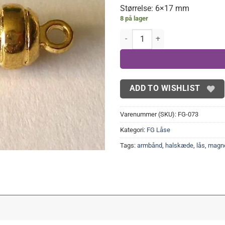
Størrelse: 6×17 mm
8 på lager
Magnetlåse 6x17 mm(4 stk.) ant
ADD TO WISHLIST
Varenummer (SKU):
FG-073
Kategori:
FG Låse
Tags:
armbånd
,
halskæde
,
lås
,
magn