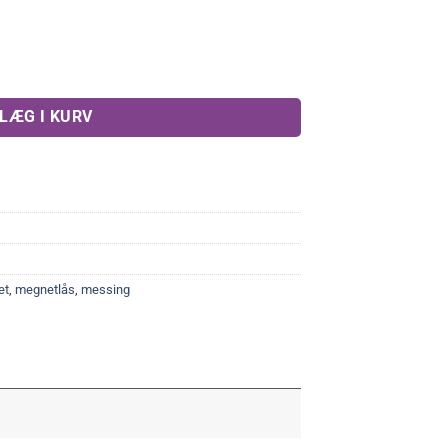
al
LÆG I KURV
et
,
megnetlås
,
messing