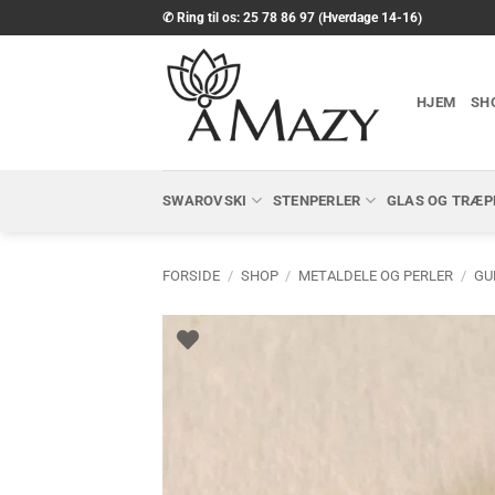
Fortsæt
✆ Ring til os: 25 78 86 97 (Hverdage 14-16)
til
indhold
HJEM
SH
SWAROVSKI
STENPERLER
GLAS OG TRÆP
FORSIDE
/
SHOP
/
METALDELE OG PERLER
/
GU