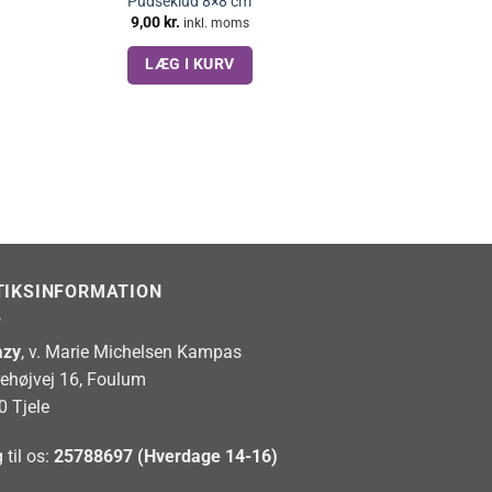
Pudseklud 8×8 cm
9,00
kr.
inkl. moms
LÆG I KURV
TIKSINFORMATION
zy
, v. Marie Michelsen Kampas
rehøjvej 16, Foulum
0 Tjele
 til os:
25788697 (Hverdage 14-16)