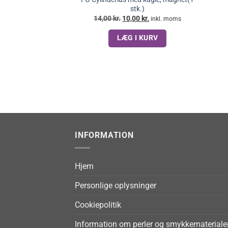
stk.)
Den
Den
14,00
kr.
10,00
kr.
inkl. moms
oprindelige
aktuelle
pris
pris
LÆG I KURV
var:
er:
14,00 kr..
10,00 kr..
INFORMATION
Hjem
Personlige oplysninger
Cookiepolitik
Information om perler og smykkemateriale