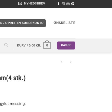
NYHEDSBREV
ØNSKELISTE
ND / OPRET EN KUNDEKONTO
KASSE
0
KURV /
0,00
KR.
m(4 stk.)
rgyldt messing.