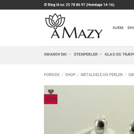
Fortsæt
✆ Ring til os: 25 78 86 97 (Hverdage 14-16)
til
indhold
HJEM
SH
SWAROVSKI
STENPERLER
GLAS OG TRÆP
FORSIDE
/
SHOP
/
METALDELE OG PERLER
/
SØ
-22%