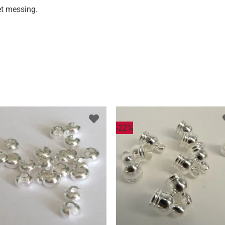
et messing.
-22%