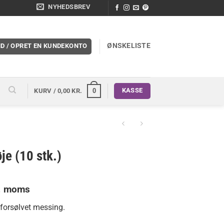
NYHEDSBREV
ØNSKELISTE
ND / OPRET EN KUNDEKONTO
KASSE
0
KURV /
0,00
KR.
je (10 stk.)
l. moms
uelle
 forsølvet messing.