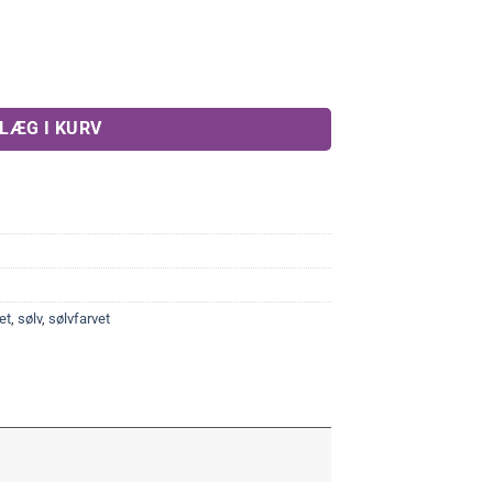
 kr..
ntal
LÆG I KURV
et
,
sølv
,
sølvfarvet