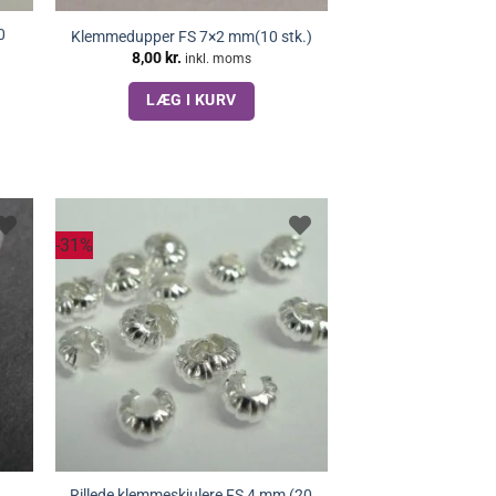
0
Klemmedupper FS 7×2 mm(10 stk.)
8,00
kr.
inkl. moms
LÆG I KURV
-31%
Rillede klemmeskjulere FS 4 mm (20