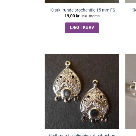
10 stk. runde brochenåle 15 mm FS
Kl
19,00
kr.
inkl. moms
LÆG I KURV
Vedhæng til pålimning af cabochon