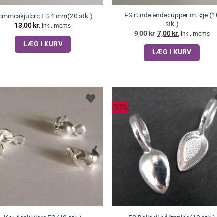
FS runde endedupper m. øje (1
emmeskjulere FS 4 mm(20 stk.)
stk.)
13,00
kr.
inkl. moms
Den
Den
9,00
kr.
7,00
kr.
inkl. moms
oprindelige
aktuelle
LÆG I KURV
pris
pris
LÆG I KURV
var:
er:
9,00 kr..
7,00 kr..
-33%