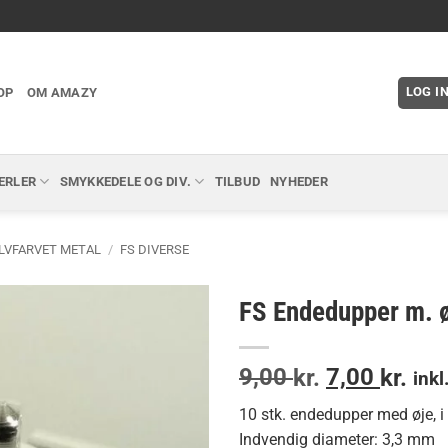
LOG I
OP
OM AMAZY
ERLER
SMYKKEDELE OG DIV.
TILBUD
NYHEDER
LVFARVET METAL
/
FS DIVERSE
FS Endedupper m. ø
Den
Den
9,00
7,00
kr.
kr.
ink
oprindelige
akt
10 stk. endedupper med øje, i
pris
pris
Indvendig diameter: 3,3 mm
var:
er: