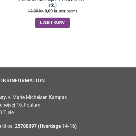
stk.)
Den
Den
13,00
kr.
9,00
kr.
inkl. moms
oprindelige
aktuelle
pris
pris
LÆG I KURV
var:
er:
13,00 kr..
9,00 kr..
TIKSINFORMATION
zy
, v. Marie Michelsen Kampas
rehøjvej 16, Foulum
0 Tjele
 til os:
25788697 (Hverdage 14-16)