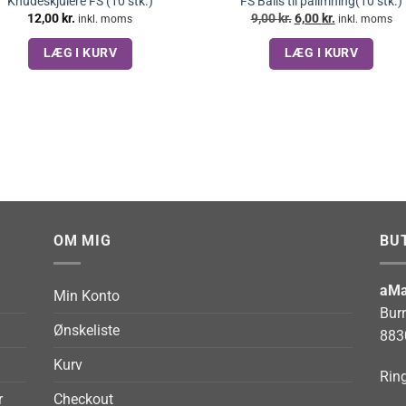
Knudeskjulere FS (10 stk.)
FS Bails til pålimning(10 stk.)
Den
Den
12,00
kr.
9,00
kr.
6,00
kr.
inkl. moms
inkl. moms
oprindelige
aktuelle
pris
pris
LÆG I KURV
LÆG I KURV
var:
er:
9,00 kr..
6,00 kr..
OM MIG
BU
aMa
Min Konto
Bur
Ønskeliste
883
Kurv
Ring
r
Checkout