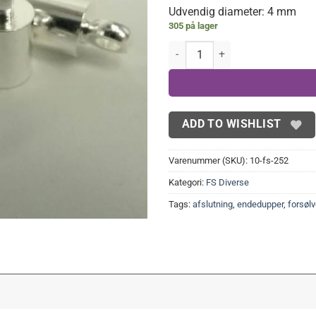
Udvendig diameter: 4 mm
9,00 kr..
7,00
305 på lager
FS Endedupper m. øje (10 stk.) a
ADD TO WISHLIST
Varenummer (SKU):
10-fs-252
Kategori:
FS Diverse
Tags:
afslutning
,
endedupper
,
forsølv