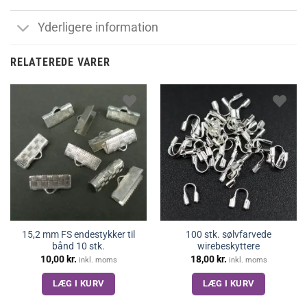
Yderligere information
RELATEREDE VARER
15,2 mm FS endestykker til
100 stk. sølvfarvede
bånd 10 stk.
wirebeskyttere
10,00
kr.
18,00
kr.
inkl. moms
inkl. moms
LÆG I KURV
LÆG I KURV