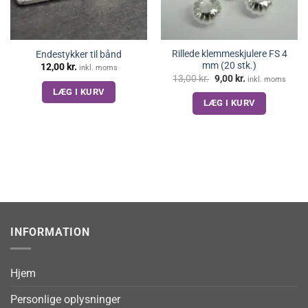
Rillede klemmeskjulere FS 4
Endestykker til bånd
mm (20 stk.)
12,00
kr.
inkl. moms
Den
Den
13,00
kr.
9,00
kr.
inkl. moms
oprindelige
aktuelle
LÆG I KURV
pris
pris
LÆG I KURV
var:
er:
13,00 kr..
9,00 kr..
INFORMATION
Hjem
Personlige oplysninger