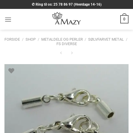
Fortsæt
✆ Ring til os: 25 78 86 97 (Hverdage 14-16)
til
indhold
0
FORSIDE
/
SHOP
/
METALDELE OG PERLER
/
SØLVFARVET METAL
/
FS DIVERSE