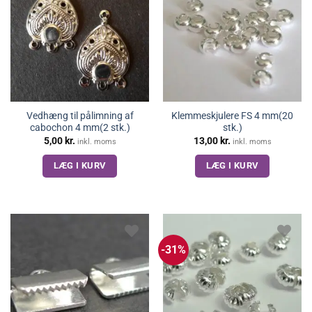
Vedhæng til pålimning af
Klemmeskjulere FS 4 mm(20
cabochon 4 mm(2 stk.)
stk.)
5,00
kr.
13,00
kr.
inkl. moms
inkl. moms
LÆG I KURV
LÆG I KURV
-31%