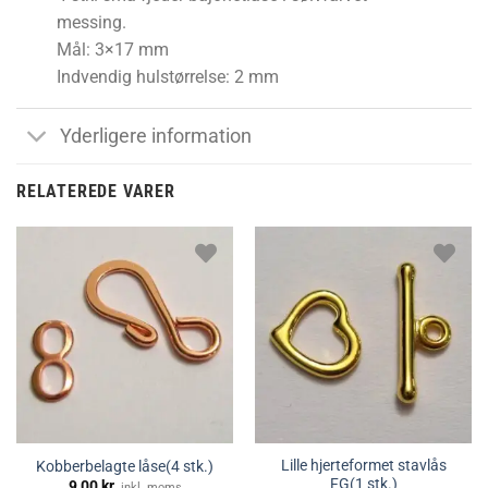
messing.
Mål: 3×17 mm
Indvendig hulstørrelse: 2 mm
Yderligere information
RELATEREDE VARER
Lille hjerteformet stavlås
Kobberbelagte låse(4 stk.)
FG(1 stk.)
9,00
kr.
inkl. moms