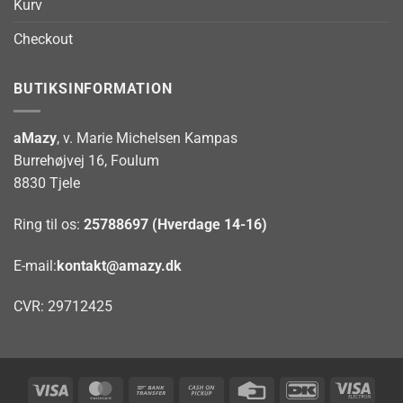
Kurv
Checkout
BUTIKSINFORMATION
aMazy
, v. Marie Michelsen Kampas
Burrehøjvej 16, Foulum
8830 Tjele
Ring til os:
25788697 (Hverdage 14-16)
E-mail:
kontakt@amazy.dk
CVR: 29712425
Visa
MasterCard
Bank
Cash
Credit
DanKort
Visa