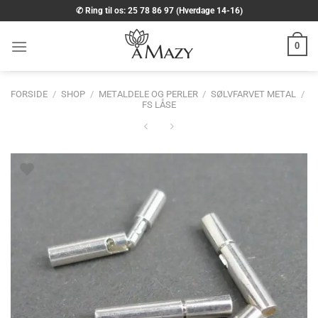
Fortsæt
✆ Ring til os: 25 78 86 97 (Hverdage 14-16)
til
indhold
0
FORSIDE
/
SHOP
/
METALDELE OG PERLER
/
SØLVFARVET METAL
/
FS LÅSE