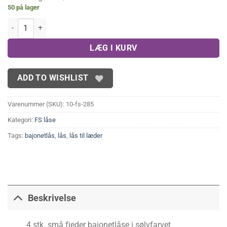
50 på lager
Sølvfarvede fjeder/bajonetlåse 2 mm(4 stk.) antal
LÆG I KURV
ADD TO WISHLIST
Varenummer (SKU):
10-fs-285
Kategori:
FS låse
Tags:
bajonetlås
,
lås
,
lås til læder
Beskrivelse
4 stk. små fjeder bajonetlåse i sølvfarvet