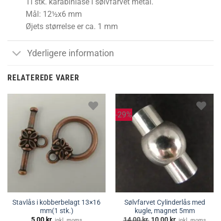
Ti stk. karabinlåse i sølvfarvet metal.
Mål: 12½x6 mm
Øjets størrelse er ca. 1 mm
Yderligere information
RELATEREDE VARER
-29%
Stavlås i kobberbelagt 13×16
Sølvfarvet Cylinderlås med
mm(1 stk.)
kugle, magnet 5mm
Den
Den
5,00
kr.
14,00
kr.
10,00
kr.
inkl. moms
inkl. moms