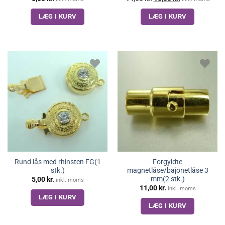
oprindelige
aktuelle
pris
pris
LÆG I KURV
LÆG I KURV
var:
er:
14,00 kr..
10,00 kr..
Rund lås med rhinsten FG(1
Forgyldte
stk.)
magnetlåse/bajonetlåse 3
mm(2 stk.)
5,00
kr.
inkl. moms
11,00
kr.
inkl. moms
LÆG I KURV
LÆG I KURV