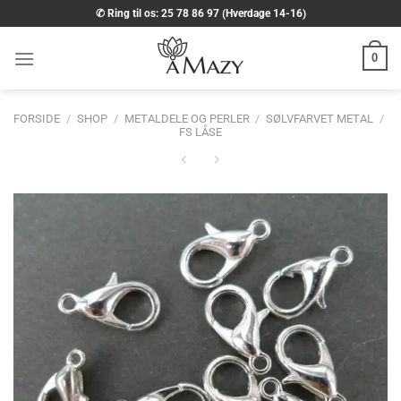
Fortsæt
✆ Ring til os: 25 78 86 97 (Hverdage 14-16)
til
indhold
0
FORSIDE
/
SHOP
/
METALDELE OG PERLER
/
SØLVFARVET METAL
/
FS LÅSE