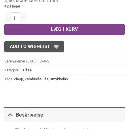
Øjets størrelse er ca. 1 mm
4 på lager
Sølvfarvede karabinlåse(10 stk.) antal
LÆG I KURV
ADD TO WISHLIST
Varenummer (SKU):
FS-465
Kategori:
FS låse
Tags:
clasp
,
karabinlås
,
lås
,
smykkelås
Beskrivelse