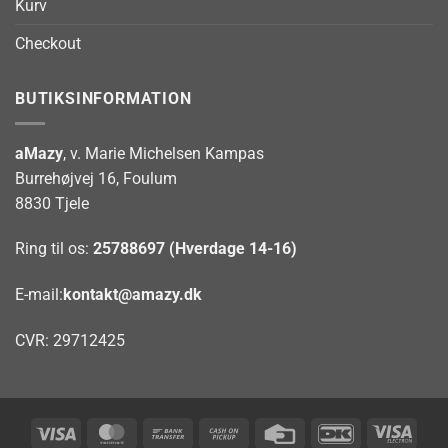
Kurv
Checkout
BUTIKSINFORMATION
aMazy
, v. Marie Michelsen Kampas
Burrehøjvej 16, Foulum
8830 Tjele
Ring til os:
25788697 (Hverdage 14-16)
E-mail:
kontakt@amazy.dk
CVR: 29712425
Visa
MasterCard
Bank
Cash
Credit
DanKort
Visa