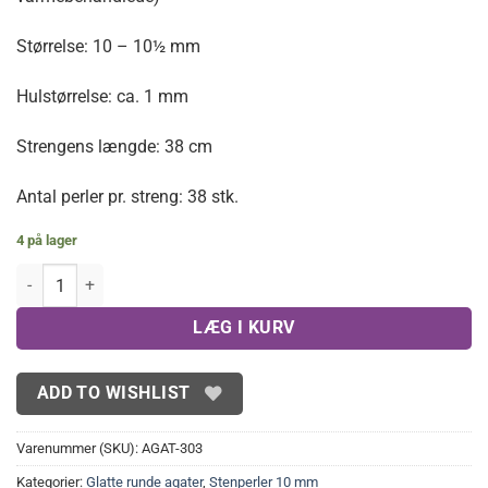
Størrelse: 10 – 10½ mm
Hulstørrelse: ca. 1 mm
Strengens længde: 38 cm
Antal perler pr. streng: 38 stk.
4 på lager
Gyldne ildagater 10 mm antal
LÆG I KURV
ADD TO WISHLIST
Varenummer (SKU):
AGAT-303
Kategorier:
Glatte runde agater
,
Stenperler 10 mm