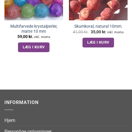
Multifarvede krystalperler,
Skumkoral, natural 10mm.
matte 10 mm
Den
Den
41,00
kr.
35,00
kr.
inkl. moms
oprindelige
aktuelle
59,00
kr.
inkl. moms
pris
pris
LÆG I KURV
var:
er:
41,00 kr..
35,00 kr..
LÆG I KURV
INFORMATION
Hjem
Personlige oplysninger