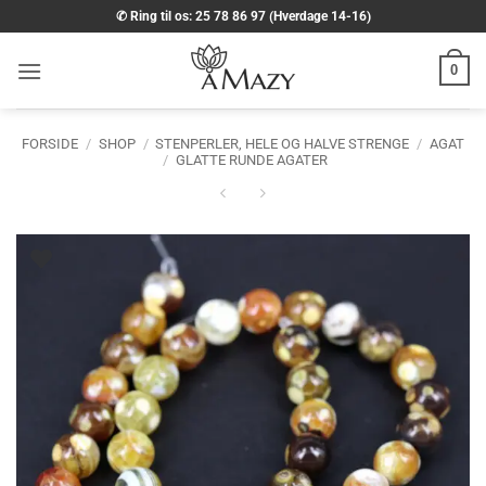
Fortsæt
✆ Ring til os: 25 78 86 97 (Hverdage 14-16)
til
indhold
0
FORSIDE
/
SHOP
/
STENPERLER, HELE OG HALVE STRENGE
/
AGAT
/
GLATTE RUNDE AGATER