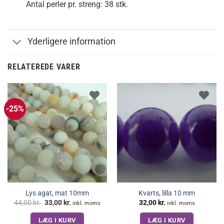
Antal perler pr. streng: 38 stk.
Yderligere information
RELATEREDE VARER
-25%
Lys agat, mat 10mm
Kvarts, lilla 10 mm
Den
Den
44,00
kr.
33,00
kr.
32,00
kr.
inkl. moms
inkl. moms
oprindelige
aktuelle
pris
pris
LÆG I KURV
LÆG I KURV
var:
er: