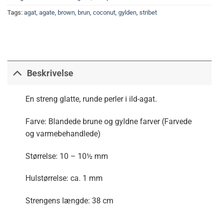
Tags:
agat
,
agate
,
brown
,
brun
,
coconut
,
gylden
,
stribet
Beskrivelse
En streng glatte, runde perler i ild-agat.
Farve: Blandede brune og gyldne farver (Farvede
og varmebehandlede)
Størrelse: 10 – 10½ mm
Hulstørrelse: ca. 1 mm
Strengens længde: 38 cm