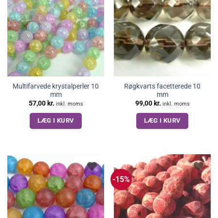
Multifarvede krystalperler 10
Røgkvarts facetterede 10
mm
mm
57,00
kr.
99,00
kr.
inkl. moms
inkl. moms
LÆG I KURV
LÆG I KURV
-15%