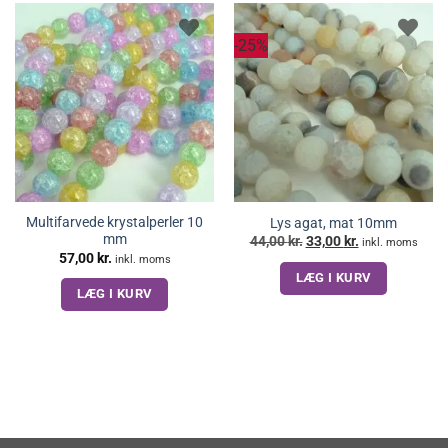
-25%
Multifarvede krystalperler 10
Lys agat, mat 10mm
mm
Den
Den
44,00
kr.
33,00
kr.
inkl. moms
oprindelige
aktuelle
57,00
kr.
inkl. moms
pris
pris
LÆG I KURV
var:
er:
44,00 kr..
33,00 kr..
LÆG I KURV