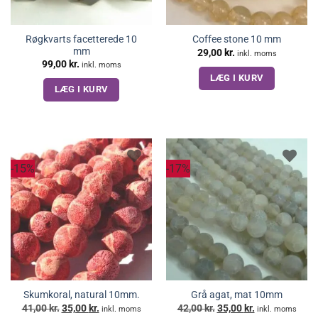
Røgkvarts facetterede 10
Coffee stone 10 mm
mm
29,00
kr.
inkl. moms
99,00
kr.
inkl. moms
LÆG I KURV
LÆG I KURV
-15%
-17%
Skumkoral, natural 10mm.
Grå agat, mat 10mm
Den
Den
Den
Den
41,00
kr.
35,00
kr.
42,00
kr.
35,00
kr.
inkl. moms
inkl. moms
oprindelige
aktuelle
oprindelige
aktuelle