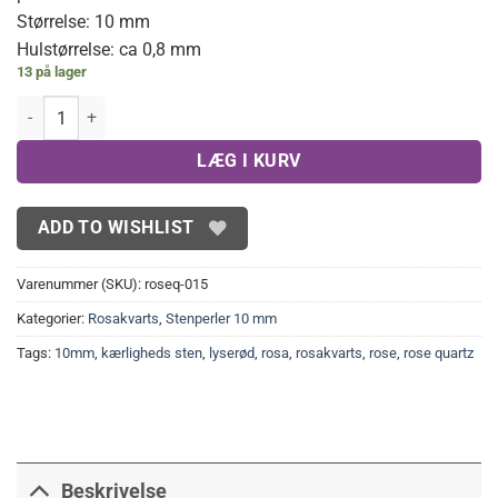
Størrelse: 10 mm
Hulstørrelse: ca 0,8 mm
13 på lager
Rosakvarts 10 mm, lyse antal
LÆG I KURV
ADD TO WISHLIST
Varenummer (SKU):
roseq-015
Kategorier:
Rosakvarts
,
Stenperler 10 mm
Tags:
10mm
,
kærligheds sten
,
lyserød
,
rosa
,
rosakvarts
,
rose
,
rose quartz
Beskrivelse