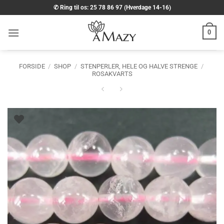
Fortsæt
✆ Ring til os: 25 78 86 97 (Hverdage 14-16)
til
indhold
0
FORSIDE
/
SHOP
/
STENPERLER, HELE OG HALVE STRENGE
/
ROSAKVARTS