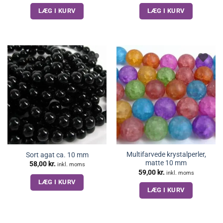
pris
pris
pris
pris
LÆG I KURV
LÆG I KURV
var:
er:
var:
er:
41,00 kr..
35,00 kr..
42,00 kr..
35,00 kr..
Multifarvede krystalperler,
Sort agat ca. 10 mm
matte 10 mm
58,00
kr.
inkl. moms
59,00
kr.
inkl. moms
LÆG I KURV
LÆG I KURV