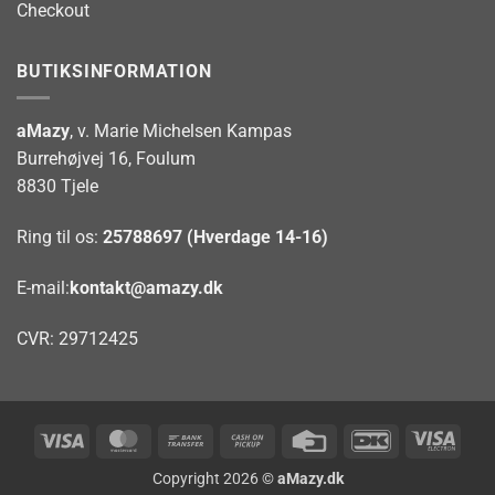
Checkout
BUTIKSINFORMATION
aMazy
, v. Marie Michelsen Kampas
Burrehøjvej 16, Foulum
8830 Tjele
Ring til os:
25788697 (Hverdage 14-16)
E-mail:
kontakt@amazy.dk
CVR: 29712425
Visa
MasterCard
Bank
Cash
Credit
DanKort
Visa
Transfer
on
Card
Elect
Copyright 2026 ©
aMazy.dk
Pickup