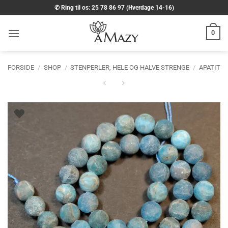
Fortsæt
✆ Ring til os: 25 78 86 97 (Hverdage 14-16)
til
indhold
0
FORSIDE
/
SHOP
/
STENPERLER, HELE OG HALVE STRENGE
/
APATIT