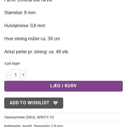
Størrelse: 8 mm
Hulstørrelse: 0,8 mm
Hver streng måler ca. 38 cm
Antal perler pr. streng: ca. 48 stk.
3 på lager
Mat Apatit 8 mm antal
LÆG I KURV
ADD TO WISHLIST
Varenummer (SKU):
APATIT-15
Kategorier:
Apatit
,
Stenperler 7-8 mm