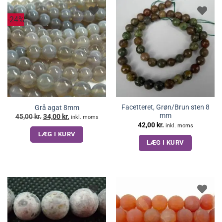
-24%
Facetteret, Grøn/Brun sten 8
Grå agat 8mm
mm
Den
Den
45,00
kr.
34,00
kr.
inkl. moms
oprindelige
aktuelle
42,00
kr.
inkl. moms
pris
pris
LÆG I KURV
var:
er:
45,00 kr..
34,00 kr..
LÆG I KURV