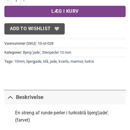
LÆG I KURV
ADD TO WISHLIST
Varenummer (SKU):
10-st-028
Kategorier:
Bjerg 'jade'
,
Stenperler 10 mm
Tags:
10mm
,
bjergjade
,
blå
,
jade
,
kvarts
,
marmor
,
turkis
Beskrivelse
En streng af runde perler i turkisblå bjerg’jade’.
(farvet)