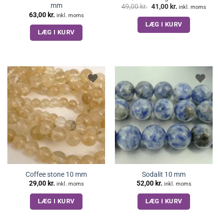
mm
Den
Den
49,00
kr.
41,00
kr.
inkl. moms
oprindelige
aktuelle
63,00
kr.
inkl. moms
pris
pris
LÆG I KURV
var:
er:
49,00 kr..
41,00 kr..
LÆG I KURV
Coffee stone 10 mm
Sodalit 10 mm
29,00
kr.
52,00
kr.
inkl. moms
inkl. moms
LÆG I KURV
LÆG I KURV