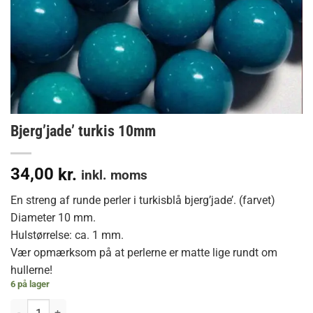
Bjerg’jade’ turkis 10mm
34,00
kr.
inkl. moms
En streng af runde perler i turkisblå bjerg’jade’. (farvet)
Diameter 10 mm.
Hulstørrelse: ca. 1 mm.
Vær opmærksom på at perlerne er matte lige rundt om
hullerne!
6 på lager
Bjerg'jade' turkis 10mm antal