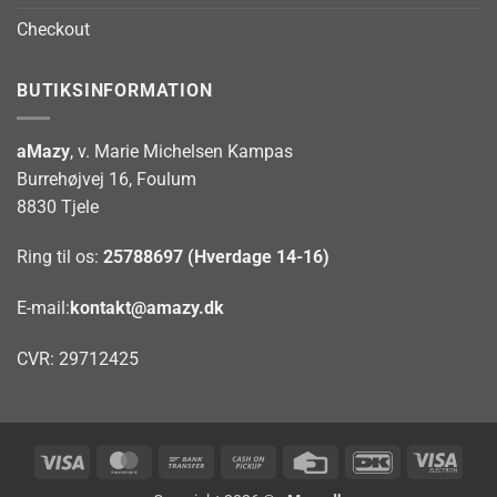
Checkout
BUTIKSINFORMATION
aMazy
, v. Marie Michelsen Kampas
Burrehøjvej 16, Foulum
8830 Tjele
Ring til os:
25788697 (Hverdage 14-16)
E-mail:
kontakt@amazy.dk
CVR: 29712425
Visa
MasterCard
Bank
Cash
Credit
DanKort
Visa
Transfer
on
Card
Elect