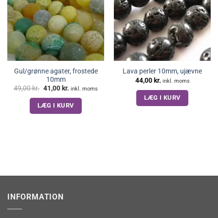
Gul/grønne agater, frostede
Lava perler 10mm, ujævne
10mm
44,00
kr.
inkl. moms
Den
Den
49,00
kr.
41,00
kr.
inkl. moms
oprindelige
aktuelle
LÆG I KURV
pris
pris
LÆG I KURV
var:
er:
49,00 kr..
41,00 kr..
INFORMATION