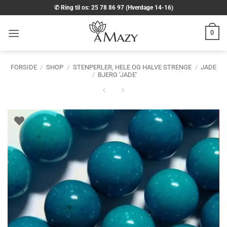
Fortsæt
✆ Ring til os: 25 78 86 97 (Hverdage 14-16)
til
indhold
0
FORSIDE
/
SHOP
/
STENPERLER, HELE OG HALVE STRENGE
/
JADE
/
BJERG 'JADE'