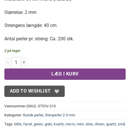
Størrelse: 2 mm
Strengens længde: 40 cm
Antal perler pr. streng: Ca. 200 stk.
2 på lager
Bittesmå facetterede Oliven Kvarts 2 mm antal
LÆG I KURV
ADD TO WISHLIST
Varenummer (SKU):
STDIV-210
Kategorier:
Runde perler
,
Stenperler 2-3 mm
Tags:
bitte
,
facet
,
green
,
grøn
,
kvarts
,
micro
,
mini
,
olive
,
oliven
,
quartz
,
små