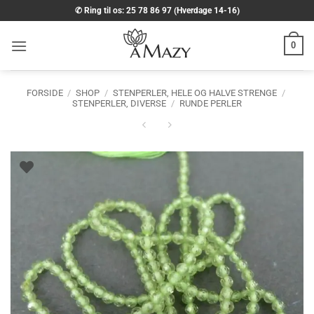
Fortsæt
✆ Ring til os: 25 78 86 97 (Hverdage 14-16)
til
indhold
0
FORSIDE
/
SHOP
/
STENPERLER, HELE OG HALVE STRENGE
/
STENPERLER, DIVERSE
/
RUNDE PERLER