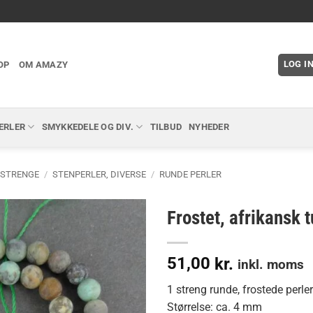
LOG I
OP
OM AMAZY
ERLER
SMYKKEDELE OG DIV.
TILBUD
NYHEDER
 STRENGE
/
STENPERLER, DIVERSE
/
RUNDE PERLER
Frostet, afrikansk 
51,00
kr.
inkl. moms
1 streng runde, frostede perler
Størrelse: ca. 4 mm