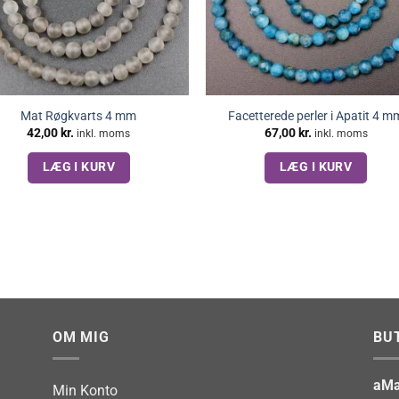
Mat Røgkvarts 4 mm
Facetterede perler i Apatit 4 m
42,00
kr.
67,00
kr.
inkl. moms
inkl. moms
LÆG I KURV
LÆG I KURV
OM MIG
BU
aMa
Min Konto