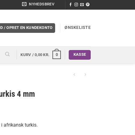
NYHEDSBREV
ØNSKELISTE
ND / OPRET EN KUNDEKONTO
KASSE
0
KURV /
0,00
KR.
turkis 4 mm
 i afrikansk turkis.