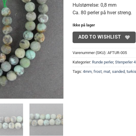
Hulstørrelse: 0,8 mm
Ca. 80 perler på hver streng.
Ikke på lager
ADD TO WISHLIST
Varenummer (SKU):
AFTUR-005
Kategorier:
Runde perler
,
Stenperler 
Tags:
4mm
,
frost
,
mat
,
sanded
,
turki