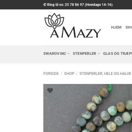
Fortsæt
✆ Ring til os: 25 78 86 97 (Hverdage 14-16)
til
indhold
HJEM
SH
SWAROVSKI
STENPERLER
GLAS OG TRÆP
FORSIDE
/
SHOP
/
STENPERLER, HELE OG HALVE