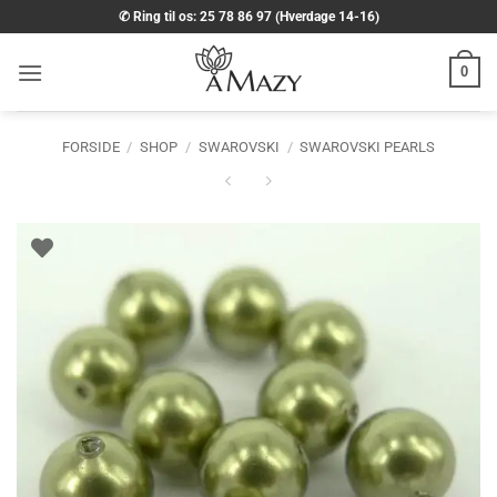
Fortsæt
✆ Ring til os: 25 78 86 97 (Hverdage 14-16)
til
indhold
0
FORSIDE
/
SHOP
/
SWAROVSKI
/
SWAROVSKI PEARLS