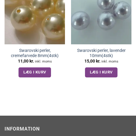
Swarovski perler,
Swarovski perler, lavender
cremefarvede 8mm(4stk)
10mm(4stk)
11,00
kr.
15,00
kr.
inkl. moms
inkl. moms
LÆG I KURV
LÆG I KURV
INFORMATION