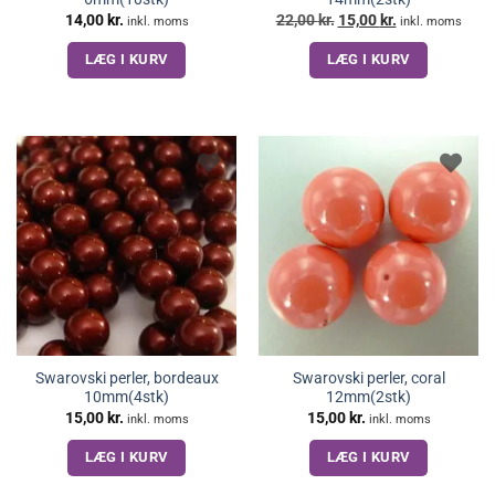
Den
Den
14,00
kr.
22,00
kr.
15,00
kr.
inkl. moms
inkl. moms
oprindelige
aktuelle
pris
pris
LÆG I KURV
LÆG I KURV
var:
er:
22,00 kr..
15,00 kr..
Swarovski perler, bordeaux
Swarovski perler, coral
10mm(4stk)
12mm(2stk)
15,00
kr.
15,00
kr.
inkl. moms
inkl. moms
LÆG I KURV
LÆG I KURV