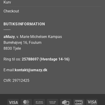
Kurv
Checkout
BUTIKSINFORMATION
aMazy
, v. Marie Michelsen Kampas
Burrehøjvej 16, Foulum
8830 Tjele
Ring til os:
25788697 (Hverdage 14-16)
E-mail:
kontakt@amazy.dk
CVR: 29712425
Visa
MasterCard
Bank
Cash
Credit
DanKort
Visa