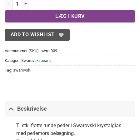
Swarovski perler, light green 6mm(10stk) antal
LÆG I KURV
ADD TO WISHLIST
Varenummer (SKU):
swro-009
Kategori:
Swarovski pearls
Tag:
swarovski
Beskrivelse
Ti stk. flotte runde perler i Swarovski krystalglas
med perlemors belægning.