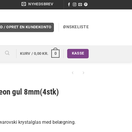
NYHEDSBREV
ØNSKELISTE
ND / OPRET EN KUNDEKONTO
KASSE
0
KURV /
0,00
KR.
neon gul 8mm(4stk)
i Swarovski krystalglas med belægning.