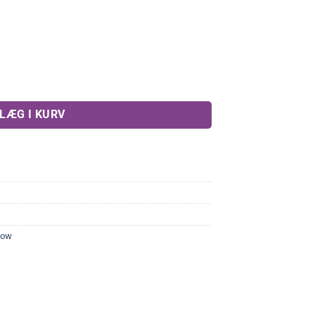
stk) antal
LÆG I KURV
low