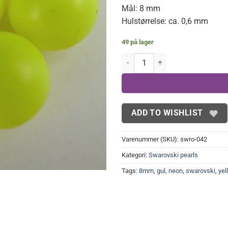
Mål: 8 mm
Hulstørrelse: ca. 0,6 mm
49 på lager
Swarovski perler, neon gul 8mm(4
ADD TO WISHLIST
Varenummer (SKU):
swro-042
Kategori:
Swarovski pearls
Tags:
8mm
,
gul
,
neon
,
swarovski
,
yel