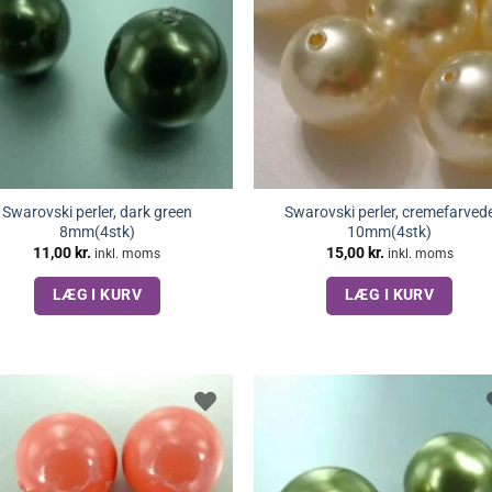
Swarovski perler, dark green
Swarovski perler, cremefarved
8mm(4stk)
10mm(4stk)
11,00
kr.
15,00
kr.
inkl. moms
inkl. moms
LÆG I KURV
LÆG I KURV