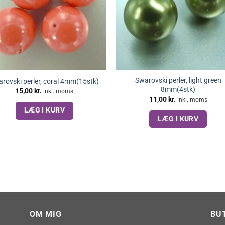
Swarovski perler, light green
rovski perler, coral 4mm(15stk)
8mm(4stk)
15,00
kr.
inkl. moms
11,00
kr.
inkl. moms
LÆG I KURV
LÆG I KURV
OM MIG
BU