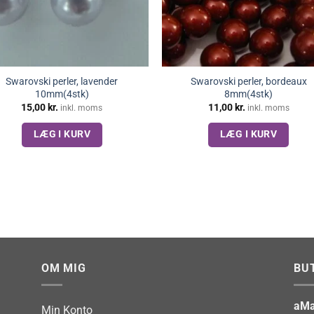
Swarovski perler, lavender
Swarovski perler, bordeaux
10mm(4stk)
8mm(4stk)
15,00
kr.
11,00
kr.
inkl. moms
inkl. moms
LÆG I KURV
LÆG I KURV
OM MIG
BU
aMa
Min Konto