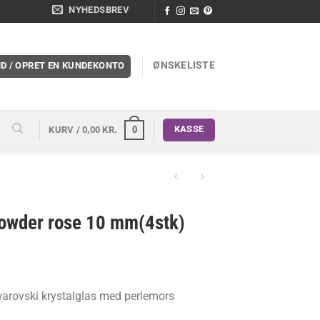
NYHEDSBREV
ØNSKELISTE
ND / OPRET EN KUNDEKONTO
KASSE
0
KURV /
0,00
KR.
powder rose 10 mm(4stk)
 Swarovski krystalglas med perlemors