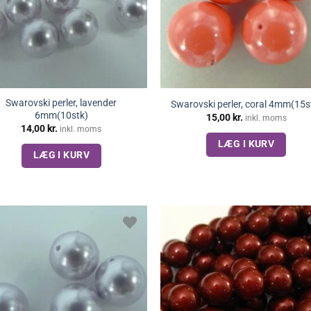
Swarovski perler, lavender
Swarovski perler, coral 4mm(15s
6mm(10stk)
15,00
kr.
inkl. moms
14,00
kr.
inkl. moms
LÆG I KURV
LÆG I KURV