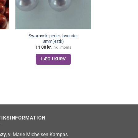
Swarovski perler, lavender
8mm(4stk)
11,00
kr.
inkl. moms
LÆG I KURV
TIKSINFORMATION
zy
, v. Marie Michelsen Kampas