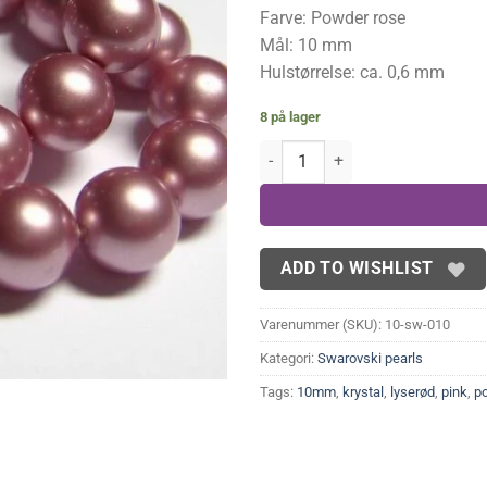
Farve: Powder rose
Mål: 10 mm
Hulstørrelse: ca. 0,6 mm
8 på lager
Swarovski perler, powder rose 10
ADD TO WISHLIST
Varenummer (SKU):
10-sw-010
Kategori:
Swarovski pearls
Tags:
10mm
,
krystal
,
lyserød
,
pink
,
p