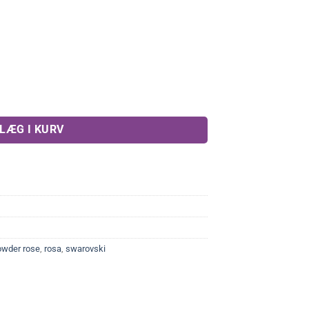
 mm(4stk) antal
LÆG I KURV
owder rose
,
rosa
,
swarovski