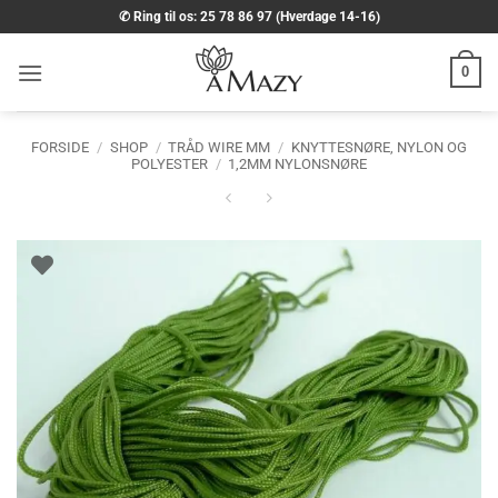
Fortsæt
✆ Ring til os: 25 78 86 97 (Hverdage 14-16)
til
indhold
0
FORSIDE
/
SHOP
/
TRÅD WIRE MM
/
KNYTTESNØRE, NYLON OG
POLYESTER
/
1,2MM NYLONSNØRE