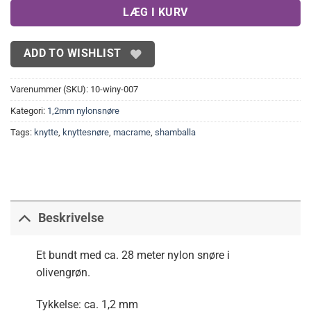
LÆG I KURV
ADD TO WISHLIST
Varenummer (SKU):
10-winy-007
Kategori:
1,2mm nylonsnøre
Tags:
knytte
,
knyttesnøre
,
macrame
,
shamballa
Beskrivelse
Et bundt med ca. 28 meter nylon snøre i
olivengrøn.
Tykkelse: ca. 1,2 mm