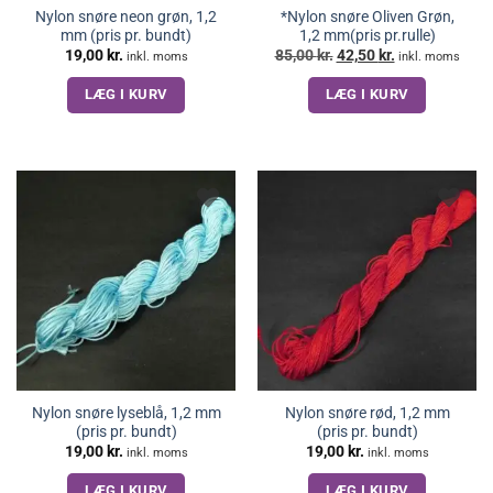
Nylon snøre neon grøn, 1,2
*Nylon snøre Oliven Grøn,
mm (pris pr. bundt)
1,2 mm(pris pr.rulle)
Den
Den
19,00
kr.
85,00
kr.
42,50
kr.
inkl. moms
inkl. moms
oprindelige
aktuelle
pris
pris
LÆG I KURV
LÆG I KURV
var:
er:
85,00 kr..
42,50 kr..
Nylon snøre lyseblå, 1,2 mm
Nylon snøre rød, 1,2 mm
(pris pr. bundt)
(pris pr. bundt)
19,00
kr.
19,00
kr.
inkl. moms
inkl. moms
LÆG I KURV
LÆG I KURV