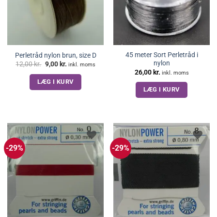
45 meter Sort Perletråd i
Perletråd nylon brun, size D
nylon
Den
Den
12,00
kr.
9,00
kr.
inkl. moms
oprindelige
aktuelle
26,00
kr.
inkl. moms
pris
pris
LÆG I KURV
var:
er:
12,00 kr..
9,00 kr..
LÆG I KURV
-29%
-29%