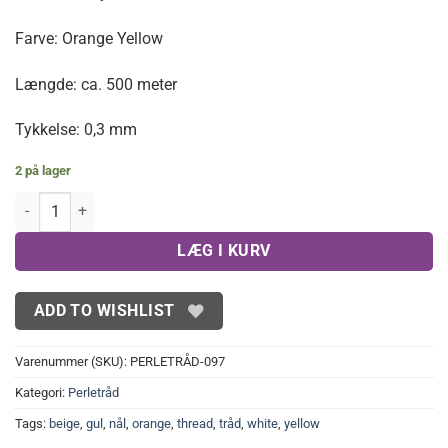
Farve: Orange Yellow
Længde: ca. 500 meter
Tykkelse: 0,3 mm
2 på lager
Orange Yellow, Nylontråd 0,3 mm antal
LÆG I KURV
ADD TO WISHLIST
Varenummer (SKU):
PERLETRÅD-097
Kategori:
Perletråd
Tags:
beige
,
gul
,
nål
,
orange
,
thread
,
tråd
,
white
,
yellow