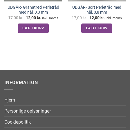
UDGÅR- Granatrød Perletråd
UDGÅR- Sort Perletråd med
med nål, 0,3 mm
nål, 0,8 mm
Den
Den
Den
Den
17,00
kr.
12,00
kr.
17,00
kr.
12,00
kr.
inkl. moms
inkl. moms
oprindelige
aktuelle
oprindelige
aktuelle
pris
pris
pris
pris
LÆG I KURV
LÆG I KURV
var:
er:
var:
er:
17,00 kr..
12,00 kr..
17,00 kr..
12,00 kr..
INFORMATION
Hjem
Personlige oplysninger
Cookiepolitik