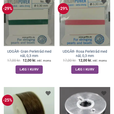
-29%
-29%
UDGÅR- Grøn Perletråd med
UDGÅR- Rosa Perletråd med
nål, 0,3 mm
nål, 0,3 mm
Den
Den
Den
Den
17,00
kr.
12,00
kr.
17,00
kr.
12,00
kr.
inkl. moms
inkl. moms
oprindelige
aktuelle
oprindelige
aktuelle
pris
pris
pris
pris
LÆG I KURV
LÆG I KURV
var:
er:
var:
er:
17,00 kr..
12,00 kr..
17,00 kr..
12,00 kr..
-25%