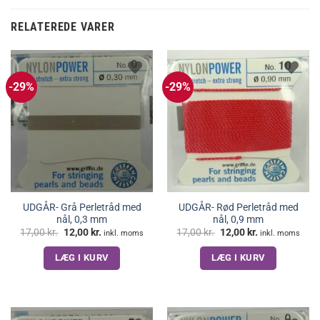
RELATEREDE VARER
-29%
-29%
UDGÅR- Grå Perletråd med
UDGÅR- Rød Perletråd med
nål, 0,3 mm
nål, 0,9 mm
Den
Den
Den
Den
17,00
kr.
12,00
kr.
17,00
kr.
12,00
kr.
inkl. moms
inkl. moms
oprindelige
aktuelle
oprindelige
aktuelle
pris
pris
pris
pris
LÆG I KURV
LÆG I KURV
var:
er:
var:
er:
17,00 kr..
12,00 kr..
17,00 kr..
12,00 kr..