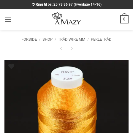
Fortsæt
✆ Ring til os: 25 78 86 97 (Hverdage 14-16)
til
indhold
0
FORSIDE
/
SHOP
/
TRÅD WIRE MM
/
PERLETRÅD