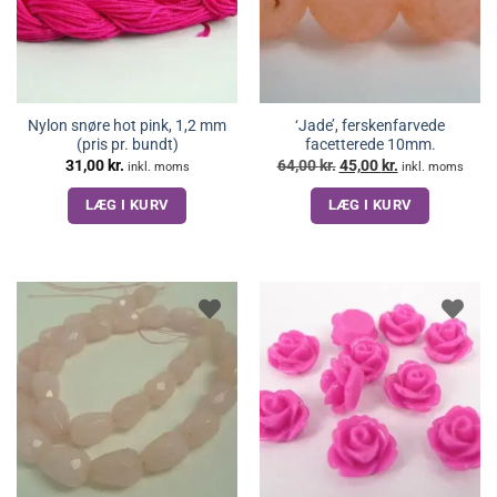
Nylon snøre hot pink, 1,2 mm
‘Jade’, ferskenfarvede
(pris pr. bundt)
facetterede 10mm.
Den
Den
31,00
kr.
64,00
kr.
45,00
kr.
inkl. moms
inkl. moms
oprindelige
aktuelle
pris
pris
LÆG I KURV
LÆG I KURV
var:
er:
64,00 kr..
45,00 kr..