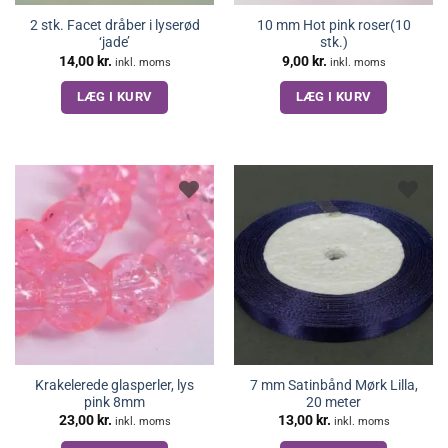
2 stk. Facet dråber i lyserød
10 mm Hot pink roser(10
‘jade’
stk.)
14,00
kr.
9,00
kr.
inkl. moms
inkl. moms
LÆG I KURV
LÆG I KURV
Krakelerede glasperler, lys
7 mm Satinbånd Mørk Lilla,
pink 8mm
20 meter
23,00
kr.
13,00
kr.
inkl. moms
inkl. moms