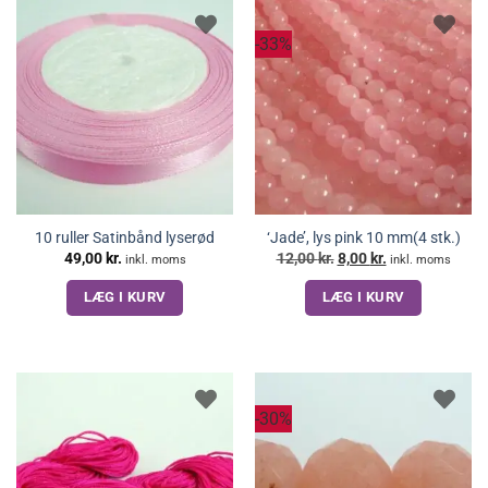
-33%
10 ruller Satinbånd lyserød
‘Jade’, lys pink 10 mm(4 stk.)
Den
Den
49,00
kr.
12,00
kr.
8,00
kr.
inkl. moms
inkl. moms
oprindelige
aktuelle
pris
pris
LÆG I KURV
LÆG I KURV
var:
er:
12,00 kr..
8,00 kr..
-30%