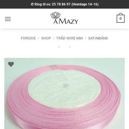
Fortsæt
✆ Ring til os: 25 78 86 97 (Hverdage 14-16)
til
indhold
0
FORSIDE
/
SHOP
/
TRÅD WIRE MM
/
SATINBÅND