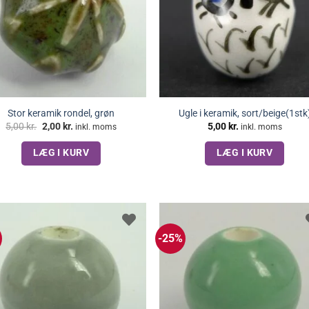
Stor keramik rondel, grøn
Ugle i keramik, sort/beige(1stk
Den
Den
5,00
kr.
2,00
kr.
5,00
kr.
inkl. moms
inkl. moms
oprindelige
aktuelle
pris
pris
LÆG I KURV
LÆG I KURV
var:
er:
5,00 kr..
2,00 kr..
-25%