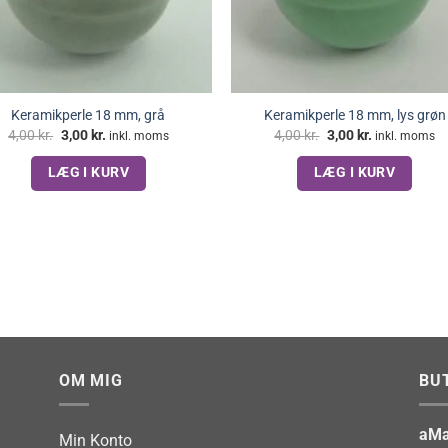
Keramikperle 18 mm, grå
Keramikperle 18 mm, lys grøn
Den
Den
Den
Den
4,00
kr.
3,00
kr.
4,00
kr.
3,00
kr.
inkl. moms
inkl. moms
oprindelige
aktuelle
oprindelige
aktuelle
pris
pris
pris
pris
LÆG I KURV
LÆG I KURV
var:
er:
var:
er:
4,00 kr..
3,00 kr..
4,00 kr..
3,00 kr..
OM MIG
BU
aMa
Min Konto