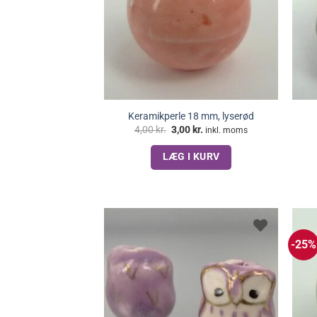
Keramikperle 18 mm, lyserød
Den
Den
4,00
kr.
3,00
kr.
inkl. moms
oprindelige
aktuelle
pris
pris
LÆG I KURV
var:
er:
4,00 kr..
3,00 kr..
-25%