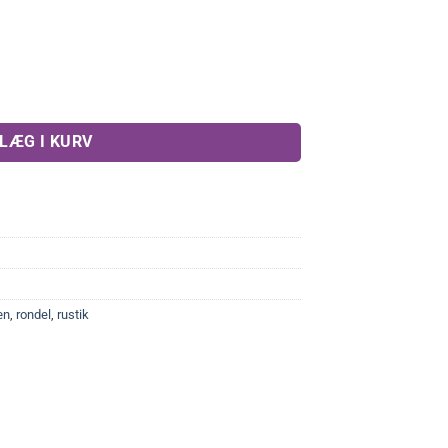
 kr..
LÆG I KURV
æn
,
rondel
,
rustik