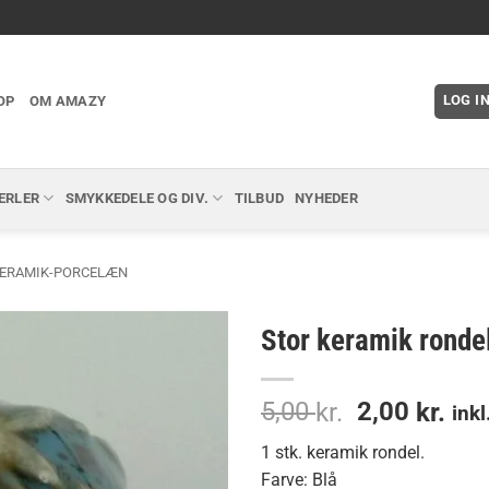
LOG I
OP
OM AMAZY
ERLER
SMYKKEDELE OG DIV.
TILBUD
NYHEDER
ERAMIK-PORCELÆN
Stor keramik rondel
Den
De
5,00
2,00
kr.
kr.
ink
oprindelig
akt
1 stk. keramik rondel.
pris
pri
Farve: Blå
var:
er: