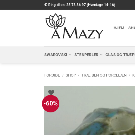
Fortsæt
✆ Ring til os: 25 78 86 97 (Hverdage 14-16)
til
indhold
HJEM
SH
SWAROVSKI
STENPERLER
GLAS OG TRÆP
FORSIDE
/
SHOP
/
TRÆ, BEN OG PORCELÆN
/
K
-60%