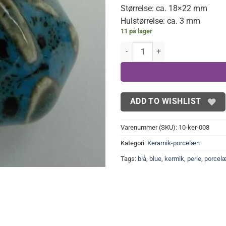
Størrelse: ca. 18×22 mm
5,00 kr..
2,00
Hulstørrelse: ca. 3 mm
11 på lager
Stor keramik rondel, blå antal
ADD TO WISHLIST
Varenummer (SKU):
10-ker-008
Kategori:
Keramik-porcelæn
Tags:
blå
,
blue
,
kermik
,
perle
,
porcel