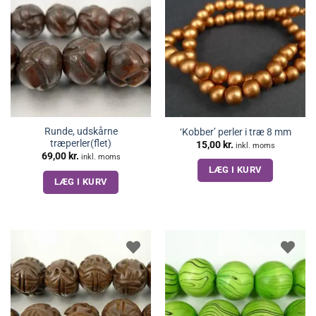
Runde, udskårne
‘Kobber’ perler i træ 8 mm
træperler(flet)
15,00
kr.
inkl. moms
69,00
kr.
inkl. moms
LÆG I KURV
LÆG I KURV