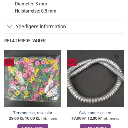
Diameter: 8 mm
Hulstørrelse: 0,8 mm
Yderligere information
RELATEREDE VARER
-57%
-29%
Trærondeller, mixcolor
‘Sølv’ rondeller i træ
Den
Den
Den
Den
23,00
kr.
10,00
kr.
17,00
kr.
12,00
kr.
inkl. moms
inkl. moms
oprindelige
aktuelle
oprindelige
aktuelle
pris
pris
pris
pris