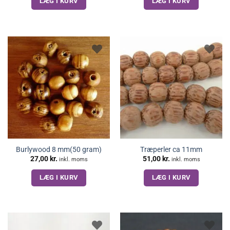
LÆG I KURV
LÆG I KURV
var:
er:
var:
er:
23,00 kr..
10,00 kr..
17,00 kr..
12,00 kr..
Burlywood 8 mm(50 gram)
Træperler ca 11mm
27,00
kr.
51,00
kr.
inkl. moms
inkl. moms
LÆG I KURV
LÆG I KURV