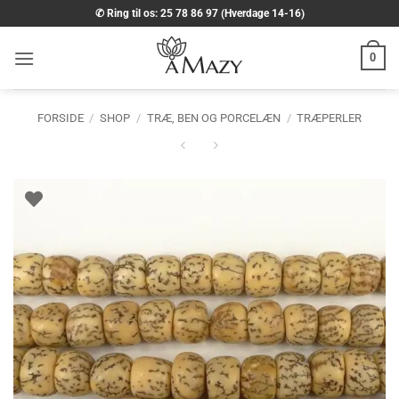
Fortsæt
✆ Ring til os: 25 78 86 97 (Hverdage 14-16)
til
indhold
0
FORSIDE
/
SHOP
/
TRÆ, BEN OG PORCELÆN
/
TRÆPERLER