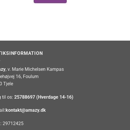
TIKSINFORMATION
zy
, v. Marie Michelsen Kampas
rehøjvej 16, Foulum
0 Tjele
 til os:
25788697 (Hverdage 14-16)
il:
kontakt@amazy.dk
: 29712425