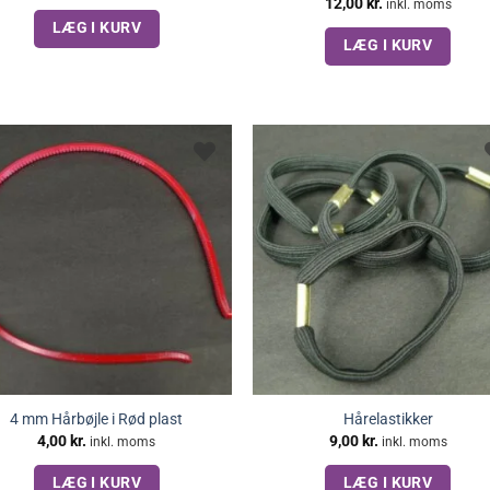
12,00
kr.
inkl. moms
LÆG I KURV
LÆG I KURV
4 mm Hårbøjle i Rød plast
Hårelastikker
4,00
kr.
9,00
kr.
inkl. moms
inkl. moms
LÆG I KURV
LÆG I KURV