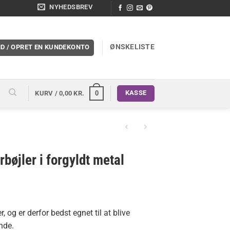
NYHEDSBREV
ØNSKELISTE
ND / OPRET EN KUNDEKONTO
KASSE
0
KURV /
0,00
KR.
rbøjler i forgyldt metal
, og er derfor bedst egnet til at blive
nde.