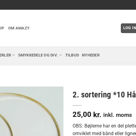
LOG I
OP
OM AMAZY
ERLER
SMYKKEDELE OG DIV.
TILBUD
NYHEDER
2. sortering *10 Hå
25,00
kr.
inkl. moms
OBS: Bøjlerne har en del pletter
omviklet med bånd eller ligne