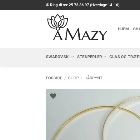
Fortsæt
✆ Ring til os: 25 78 86 97 (Hverdage 14-16)
til
indhold
HJEM
SH
SWAROVSKI
STENPERLER
GLAS OG TRÆP
FORSIDE
/
SHOP
/
HÅRPYNT