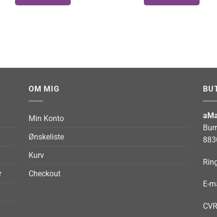
OM MIG
BU
aMa
Min Konto
Bur
Ønskeliste
883
Kurv
Ring
r
Checkout
E-ma
CVR