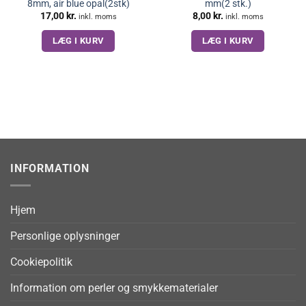
8mm, air blue opal(2stk)
mm(2 stk.)
17,00
kr.
8,00
kr.
inkl. moms
inkl. moms
LÆG I KURV
LÆG I KURV
INFORMATION
Hjem
Personlige oplysninger
Cookiepolitik
Information om perler og smykkematerialer