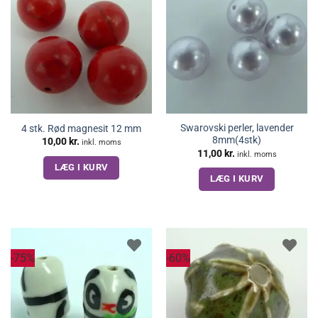
Swarovski perler, lavender
4 stk. Rød magnesit 12 mm
8mm(4stk)
10,00
kr.
inkl. moms
11,00
kr.
inkl. moms
LÆG I KURV
LÆG I KURV
-75%
-60%