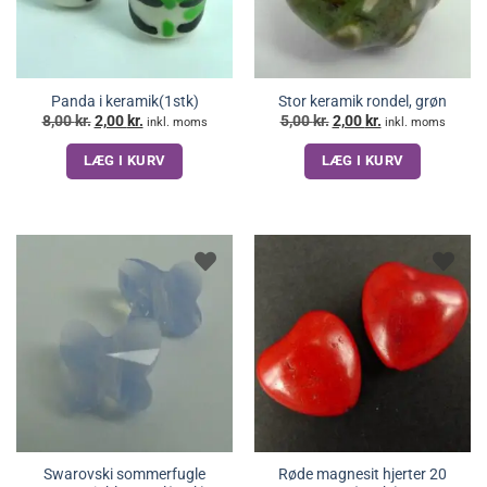
Panda i keramik(1stk)
Stor keramik rondel, grøn
Den
Den
Den
Den
8,00
kr.
2,00
kr.
5,00
kr.
2,00
kr.
inkl. moms
inkl. moms
oprindelige
aktuelle
oprindelige
aktuelle
pris
pris
pris
pris
LÆG I KURV
LÆG I KURV
var:
er:
var:
er:
8,00 kr..
2,00 kr..
5,00 kr..
2,00 kr..
Swarovski sommerfugle
Røde magnesit hjerter 20