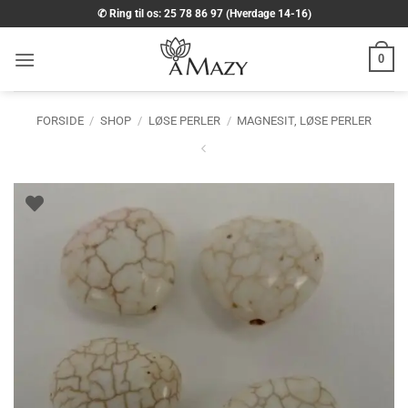
Fortsæt
✆ Ring til os: 25 78 86 97 (Hverdage 14-16)
til
indhold
0
FORSIDE
/
SHOP
/
LØSE PERLER
/
MAGNESIT, LØSE PERLER