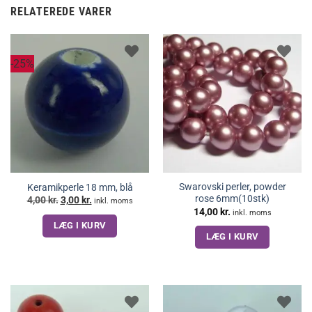
RELATEREDE VARER
-25%
Swarovski perler, powder
Keramikperle 18 mm, blå
rose 6mm(10stk)
Den
Den
4,00
kr.
3,00
kr.
inkl. moms
oprindelige
aktuelle
14,00
kr.
inkl. moms
pris
pris
LÆG I KURV
var:
er:
4,00 kr..
3,00 kr..
LÆG I KURV