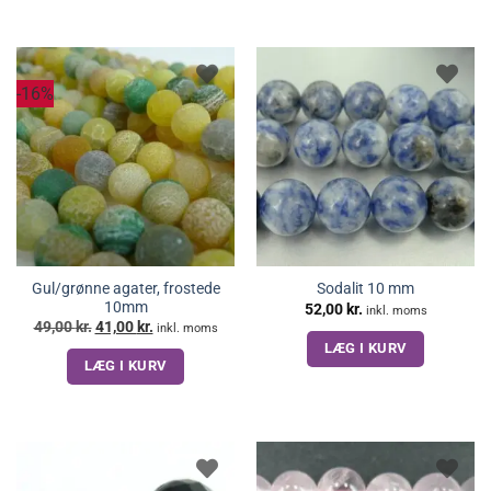
-16%
Gul/grønne agater, frostede
Sodalit 10 mm
10mm
52,00
kr.
inkl. moms
Den
Den
49,00
kr.
41,00
kr.
inkl. moms
oprindelige
aktuelle
LÆG I KURV
pris
pris
LÆG I KURV
var:
er:
49,00 kr..
41,00 kr..