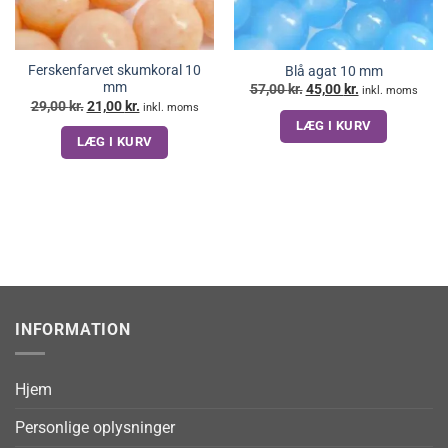
Ferskenfarvet skumkoral 10
Blå agat 10 mm
mm
Den
Den
57,00
kr.
45,00
kr.
inkl. moms
oprindelige
aktuelle
Den
Den
29,00
kr.
21,00
kr.
inkl. moms
pris
pris
oprindelige
aktuelle
LÆG I KURV
var:
er:
pris
pris
57,00 kr..
45,00 kr..
LÆG I KURV
var:
er:
29,00 kr..
21,00 kr..
INFORMATION
Hjem
Personlige oplysninger