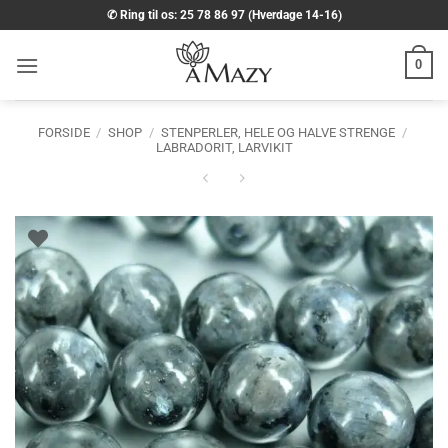
Fortsæt
✆ Ring til os: 25 78 86 97 (Hverdage 14-16)
til
indhold
0
FORSIDE
/
SHOP
/
STENPERLER, HELE OG HALVE STRENGE
/
LABRADORIT, LARVIKIT