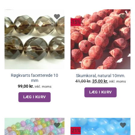
-15%
Røgkvarts facetterede 10
Skumkoral, natural 10mm.
mm
Den
Den
41,00
kr.
35,00
kr.
inkl. moms
oprindelige
aktuelle
99,00
kr.
inkl. moms
pris
pris
LÆG I KURV
var:
er:
41,00 kr..
35,00 kr..
LÆG I KURV
-21%