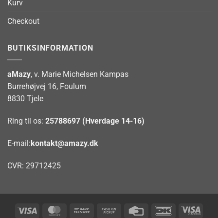
Kurv
Checkout
BUTIKSINFORMATION
aMazy
, v. Marie Michelsen Kampas
Burrehøjvej 16, Foulum
8830 Tjele
Ring til os:
25788697 (Hverdage 14-16)
E-mail:
kontakt@amazy.dk
CVR: 29712425
Visa
MasterCard
Bank
Cash
Credit
DanKort
Visa