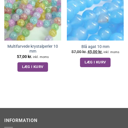
Multifarvede krystalperler 10
Blå agat 10 mm
mm
Den
Den
57,00
kr.
45,00
kr.
inkl. moms
oprindelige
aktuelle
57,00
kr.
inkl. moms
pris
pris
LÆG I KURV
var:
er:
57,00 kr..
45,00 kr..
LÆG I KURV
INFORMATION