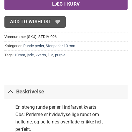
LÆG I KURV
ADD TO WISHLIST
Varenummer (SKU):
STDIV-096
Kategorier:
Runde perler
,
Stenperler 10 mm
Tags:
10mm
,
jade
,
kvarts
,
lilla
,
purple
Beskrivelse
En streng runde perler i indfarvet kvarts.
Obs: Perlerne er hvide/lyse lige rundt om
hullerne, og perlernes overflade er ikke helt
perfekt.