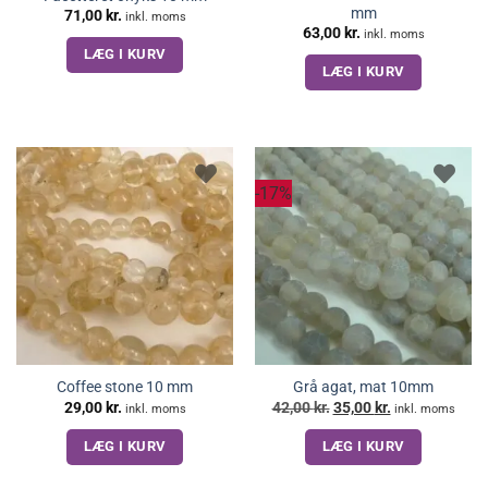
mm
71,00
kr.
inkl. moms
63,00
kr.
inkl. moms
LÆG I KURV
LÆG I KURV
-17%
Coffee stone 10 mm
Grå agat, mat 10mm
Den
Den
29,00
kr.
42,00
kr.
35,00
kr.
inkl. moms
inkl. moms
oprindelige
aktuelle
pris
pris
LÆG I KURV
LÆG I KURV
var:
er:
42,00 kr..
35,00 kr..