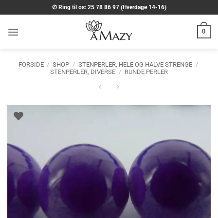
Fortsæt
✆ Ring til os: 25 78 86 97 (Hverdage 14-16)
til
indhold
0
FORSIDE
/
SHOP
/
STENPERLER, HELE OG HALVE STRENGE
/
STENPERLER, DIVERSE
/
RUNDE PERLER